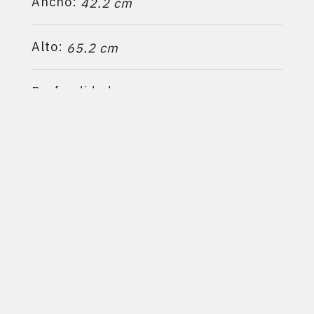
Ancho:
42.2 cm
Alto:
65.2 cm
Profundidad:
46.2 cm
Calefacciona hasta:
3
140 m
Ficha técnica
Manual